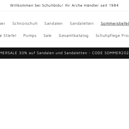
Willkommen bei Schuhbidu! Ihr Arche Händler seit 1984
per
Schnürschuh
Sandalen
Sandaletten
Sommerstiefe
e Stiefel
Pumps
Sale
Gesamtkatalog
Schuhpflege Pro
MERSALE 30% auf Sandalen und Sandaletten - CODE SOMMER20