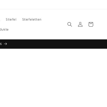
l
Stiefel
Stiefeletten
Einloggen
Warenkorb
dukte
26