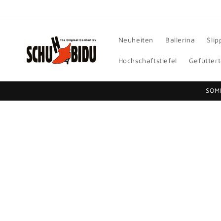
Direkt
zum
Inhalt
Neuheiten
Ballerina
Slip
Hochschaftstiefel
Gefüttert
SOM