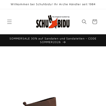
Direkt
Willkommen bei Schuhbidu! Ihr Arche Händler seit 1984
zum
Inhalt
Warenkorb
SOMMERSALE 30% auf Sandalen und Sandaletten - CODE
SOMMER2026
duktinformationen
ingen