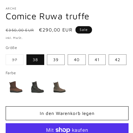
ARCHE
Comice Ruwa truffe
Normaler
Verkaufspreis
€290,00 EUR
Sale
€350,00 EUR
Preis
inkl. MwSt.
Größe
37
38
39
40
41
42
Variante
ausverkauft
oder
Farbe
nicht
verfügbar
In den Warenkorb legen