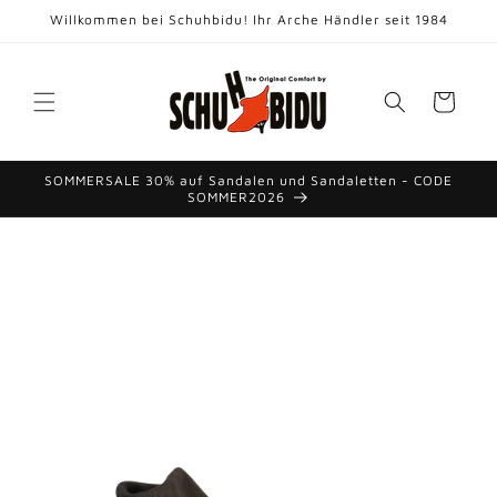
Direkt
Willkommen bei Schuhbidu! Ihr Arche Händler seit 1984
zum
Inhalt
Warenkorb
SOMMERSALE 30% auf Sandalen und Sandaletten - CODE
SOMMER2026
duktinformationen
ingen