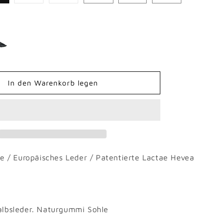
Variante
Variante
t
ausverkauft
ausverkauft
oder
oder
nicht
nicht
verfügbar
verfügbar
In den Warenkorb legen
e / Europäisches Leder / Patentierte Lactae Hevea
albsleder. Naturgummi Sohle