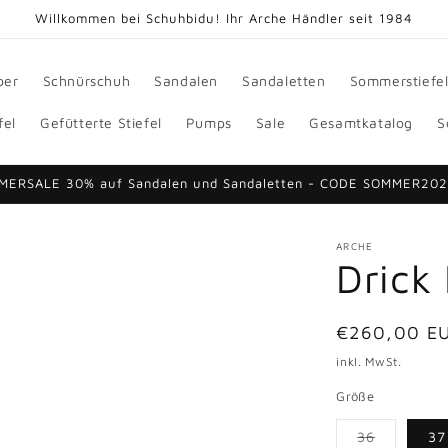
Willkommen bei Schuhbidu! Ihr Arche Händler seit 1984
per
Schnürschuh
Sandalen
Sandaletten
Sommerstiefe
fel
Gefütterte Stiefel
Pumps
Sale
Gesamtkatalog
S
MERSALE 30% auf Sandalen und Sandaletten - CODE SOMMER20
ARCHE
Drick 
Normaler
€260,00 E
Preis
inkl. MwSt.
Größe
36
37