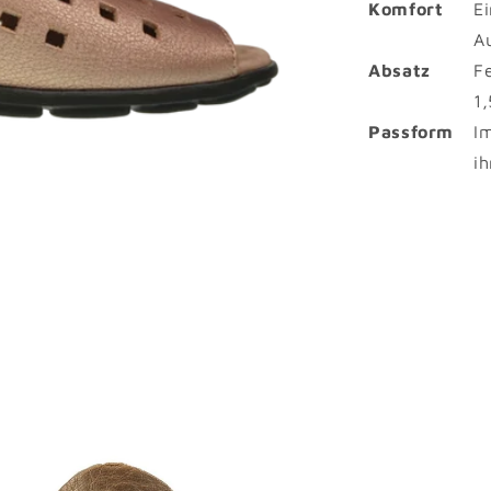
Komfort
E
A
Absatz
F
1
Passform
I
i