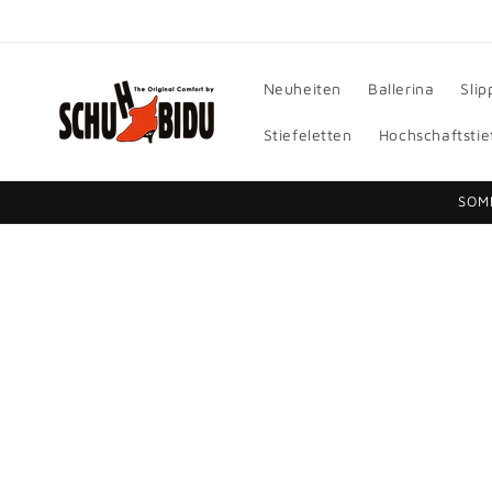
Direkt
zum
Inhalt
Neuheiten
Ballerina
Slip
Stiefeletten
Hochschaftstie
SOM
Zu
Produktinformationen
springen