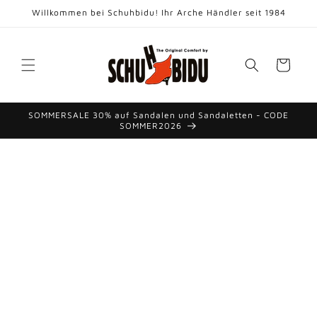
Direkt
Willkommen bei Schuhbidu! Ihr Arche Händler seit 1984
zum
Inhalt
Warenkorb
SOMMERSALE 30% auf Sandalen und Sandaletten - CODE
SOMMER2026
duktinformationen
ingen