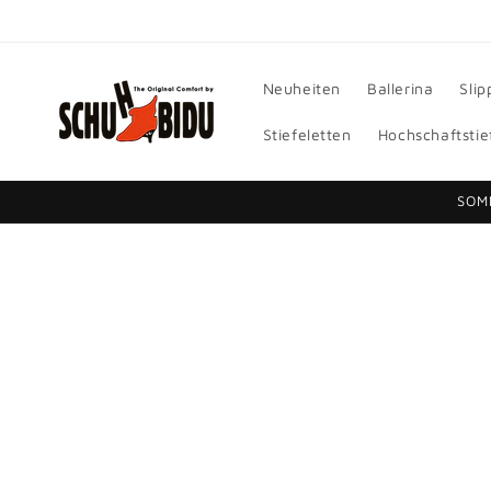
Direkt
zum
Inhalt
Neuheiten
Ballerina
Slip
Stiefeletten
Hochschaftstie
SOM
Zu
Produktinformationen
springen