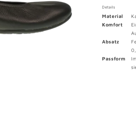
Details
Material
K
Komfort
E
A
Absatz
F
0
Passform
I
s