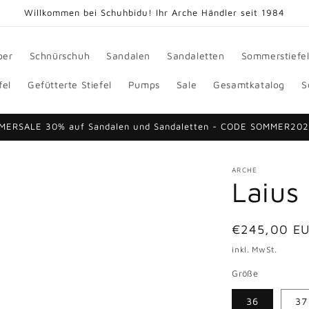
Willkommen bei Schuhbidu! Ihr Arche Händler seit 1984
per
Schnürschuh
Sandalen
Sandaletten
Sommerstiefe
fel
Gefütterte Stiefel
Pumps
Sale
Gesamtkatalog
S
MERSALE 30% auf Sandalen und Sandaletten - CODE SOMMER20
ARCHE
Laius 
Normaler
€245,00 E
Preis
inkl. MwSt.
Größe
36
37