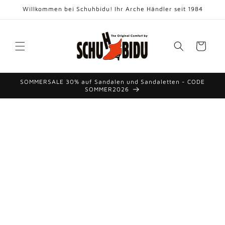
Direkt
Willkommen bei Schuhbidu! Ihr Arche Händler seit 1984
zum
Inhalt
Warenkorb
SOMMERSALE 30% auf Sandalen und Sandaletten - CODE
SOMMER2026
duktinformationen
ingen