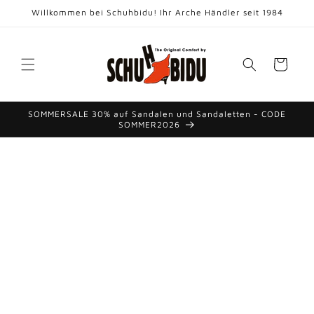
Direkt
Willkommen bei Schuhbidu! Ihr Arche Händler seit 1984
zum
Inhalt
Warenkorb
SOMMERSALE 30% auf Sandalen und Sandaletten - CODE
SOMMER2026
duktinformationen
ingen