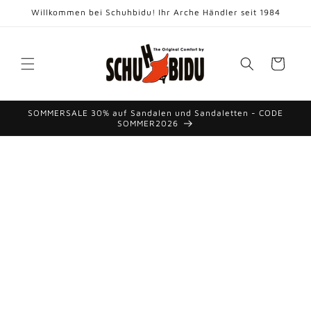
Direkt
Willkommen bei Schuhbidu! Ihr Arche Händler seit 1984
zum
Inhalt
Warenkorb
SOMMERSALE 30% auf Sandalen und Sandaletten - CODE
SOMMER2026
duktinformationen
ingen