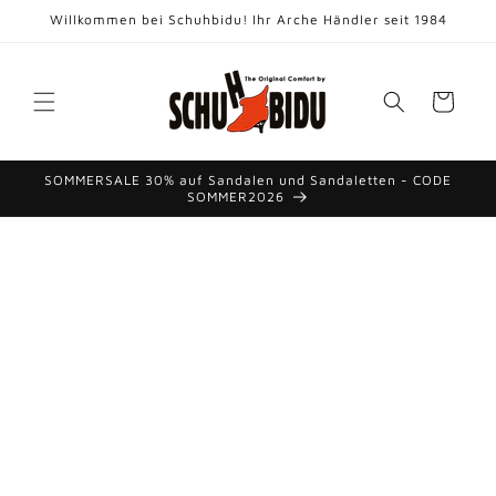
Direkt
Willkommen bei Schuhbidu! Ihr Arche Händler seit 1984
zum
Inhalt
Warenkorb
SOMMERSALE 30% auf Sandalen und Sandaletten - CODE
SOMMER2026
duktinformationen
ingen