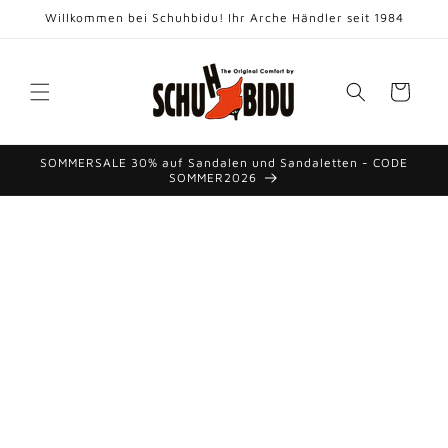
Direkt
Willkommen bei Schuhbidu! Ihr Arche Händler seit 1984
zum
Inhalt
Warenkorb
SOMMERSALE 30% auf Sandalen und Sandaletten - CODE
SOMMER2026
duktinformationen
ingen