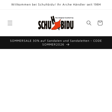
Direkt
Willkommen bei Schuhbidu! Ihr Arche Händler seit 1984
zum
Inhalt
Warenkorb
SOMMERSALE 30% auf Sandalen und Sandaletten - CODE
SOMMER2026
duktinformationen
ingen