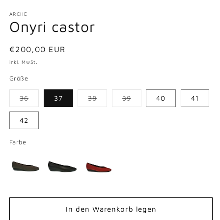
ARCHE
Onyri castor
Normaler
€200,00 EUR
Preis
inkl. MwSt.
Größe
36
37
38
39
40
41
Variante
Variante
Variante
ausverkauft
ausverkauft
ausverkauft
oder
oder
oder
42
nicht
nicht
nicht
verfügbar
verfügbar
verfügbar
Farbe
In den Warenkorb legen