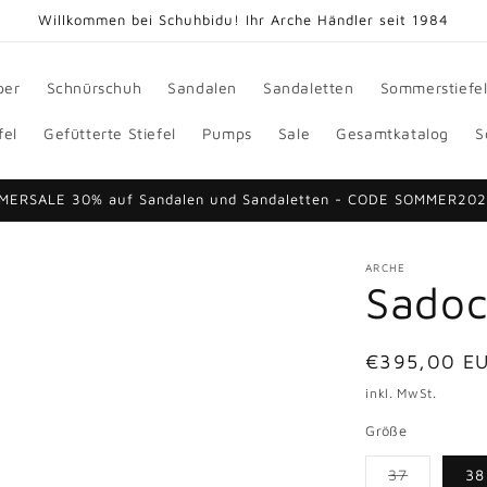
Willkommen bei Schuhbidu! Ihr Arche Händler seit 1984
per
Schnürschuh
Sandalen
Sandaletten
Sommerstiefe
fel
Gefütterte Stiefel
Pumps
Sale
Gesamtkatalog
S
MERSALE 30% auf Sandalen und Sandaletten - CODE SOMMER20
ARCHE
Sadoc
Normaler
€395,00 E
Preis
inkl. MwSt.
Größe
37
38