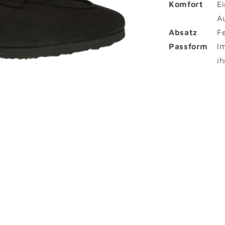
Komfort
E
A
Absatz
F
Passform
I
i