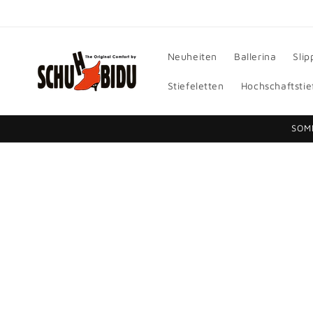
Direkt
zum
Inhalt
Neuheiten
Ballerina
Slip
Stiefeletten
Hochschaftstie
SOM
Zu
Produktinformationen
springen