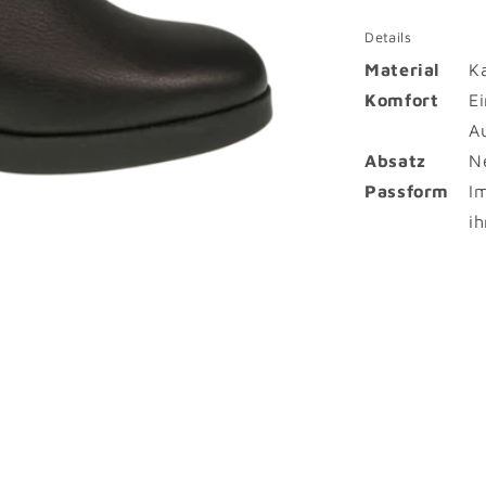
Details
Material
Ka
Komfort
E
A
Absatz
N
Passform
I
i