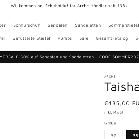
Willkommen bei Schuhbidu! Ihr Arche Händler seit 1984
per
Schnürschuh
Sandalen
Sandaletten
Sommerstiefe
fel
Gefütterte Stiefel
Pumps
Sale
Gesamtkatalog
S
MERSALE 30% auf Sandalen und Sandaletten - CODE SOMMER20
ARCHE
Taish
Normaler
€435,00 E
Preis
inkl. MwSt.
Größe
37
38