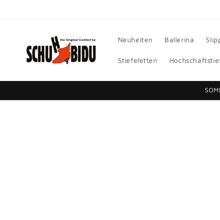
Direkt
zum
Inhalt
Neuheiten
Ballerina
Slip
Stiefeletten
Hochschaftstie
SOM
Zu
Produktinformationen
springen