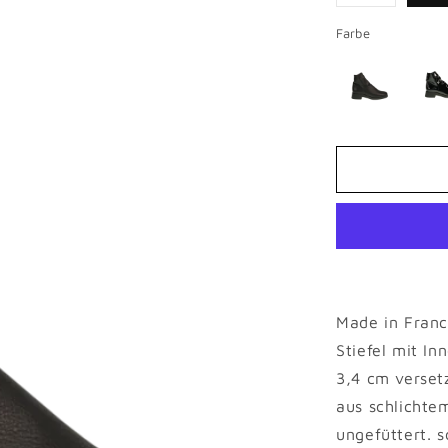
Variante
ausverkauf
oder
Farbe
nicht
verfügbar
Made in Franc
Stiefel mit In
3,4 cm verse
aus schlichte
ungefüttert. s